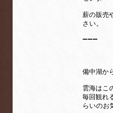
薪の販売
さい。
➖➖➖
備中湖か
雲海はこ
毎回観れ
らいのお