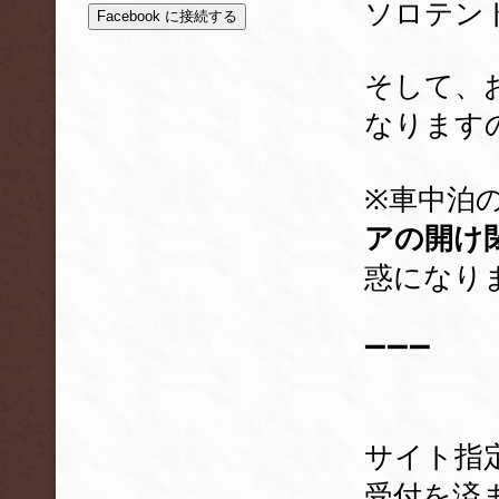
ソロテン
Facebook に接続する
そして、
なります
※車中泊
アの開け
惑になり
➖➖➖
サイト指
受付を済