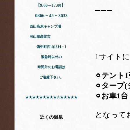
【9:00～17:00】
➖➖➖
0866－45－3633
西山高原キャンプ場
岡山県高梁市
備中町西山1314－1
1サイト
緊急時以外の
時間外のお電話は
⚪︎テント
ご遠慮下さい。
⚪︎タープ
⚪︎お車1台
★★★★★★★★★☆★★★★★
となって
近くの温泉