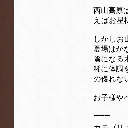
西山高原
えばお星
しかしお
夏場はか
陰になる
稀に体調
の優れな
お子様や
➖➖➖
カテゴリ