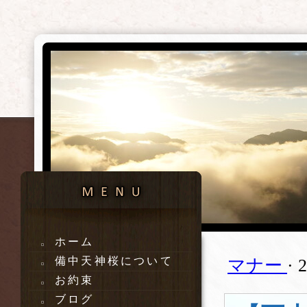
ホーム
備中天神桜について
マナー
·
お約束
ブログ