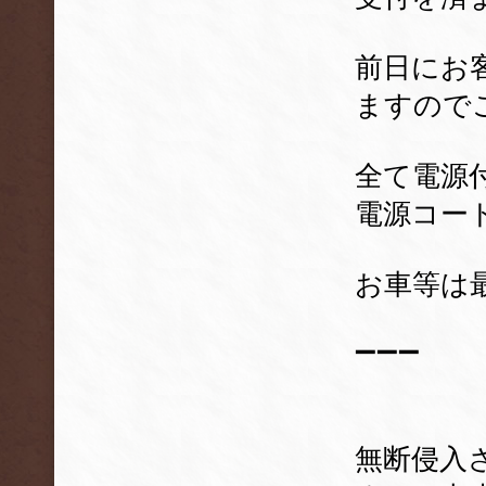
前日にお
ますので
全て電源
電源コード
お車等は
➖➖➖
無断侵入