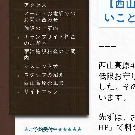
【西
アクセス
メール・お電話での
いこ
お問い合わせ
施設のご案内
キャンプサイト料金
のご案内
➖➖➖
宿泊施設料金のご案
内
西山高原
マスコット犬
低限お守
スタッフの紹介
西山高原の風景
した。そ
サイトマップ
います。
先ずは、
HP」で
★
ご予約受付中
★★★★★