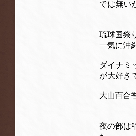
では無い
琉球国祭
一気に沖
ダイナミ
が大好き
大山百合
夜の部は