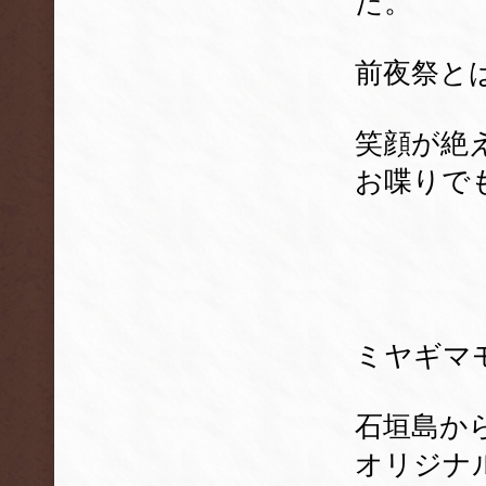
た。
前夜祭と
笑顔が絶
お喋りで
ミヤギマ
石垣島か
オリジナ