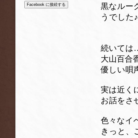
黒なルー
Facebook に接続する
うでした♪
続いては
大山百合
優しい唄
実は近く
お話をさ
色々なイ
きっと、