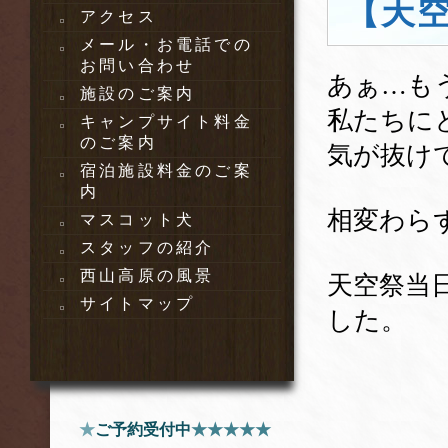
【天空
アクセス
メール・お電話での
お問い合わせ
あぁ…も
施設のご案内
私たちに
キャンプサイト料金
のご案内
気が抜け
宿泊施設料金のご案
内
相変わら
マスコット犬
スタッフの紹介
西山高原の風景
天空祭当
サイトマップ
した。
★
ご予約受付中
★★★★★