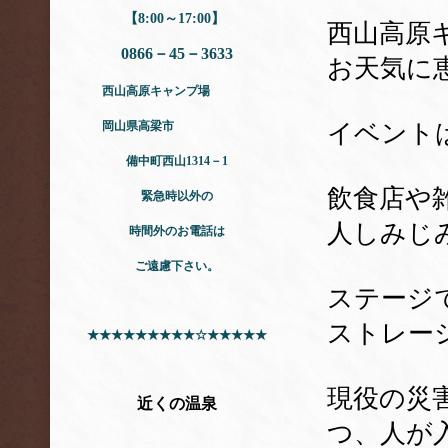
【8:00～17:00】
西山高原
0866－45－3633
お天気に
西山高原キャンプ場
岡山県高梁市
イベント
備中町西山1314－1
飲食店や
緊急時以外の
人しみじ
時間外のお電話は
ご遠慮下さい。
ステージ
ストレー
★★★★★★★★★☆★★★★★
現役の災
近くの温泉
つ、人が