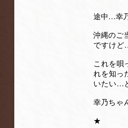
途中…幸乃
沖縄のご
ですけど
これを唄
れを知っ
いたい…
幸乃ちゃ
★