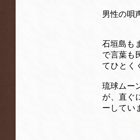
男性の唄
石垣島も
で言葉も
てひとく
琉球ムー
が、直ぐ
ーしてい