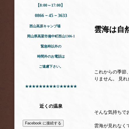
【8:00～17:00】
0866－45－3633
西山高原キャンプ場
雲海は自然
岡山県高梁市
備中町西山1306-1
緊急時以外の
時間外のお電話は
ご遠慮下さい。
これからの季節
りません。
見れ
★★★★★★★★★☆★★★★★
近くの温泉
そんな気持ちで
Facebook に接続する
雲海が見れなく