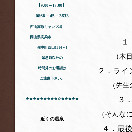
【9:00～17:00】
0866－45－3633
西山高原キャンプ場
岡山県高梁市
１
備中町西山1314－1
（木
緊急時以外の
時間外のお電話は
２．ライ
ご遠慮下さい。
（先生
３
★★★★★★★★★☆★★★★★
（そんな
近くの温泉
４．最