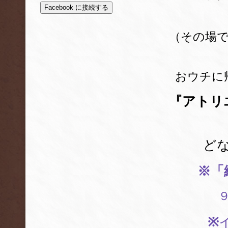
Facebook に接続する
（その場
おウチに
『アトリ
ど
※「
※