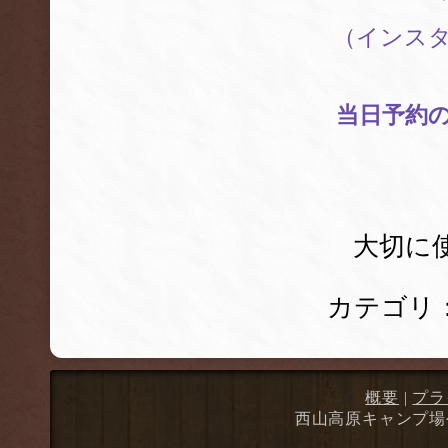
（インス
当日予約
大切に
カテゴリ
概要
|
プラ
西山高原キャンプ場