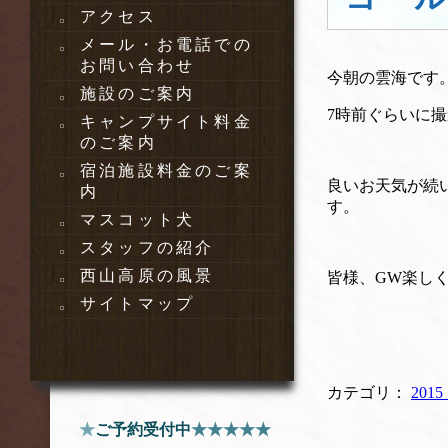
アクセス
メール・お電話での
お問い合わせ
今朝の雲海です
施設のご案内
7時前ぐらいに
キャンプサイト料金
のご案内
宿泊施設料金のご案
良いお天気が続
内
す。
マスコット犬
スタッフの紹介
西山高原の風景
皆様、GW楽し
サイトマップ
カテゴリ：
201
★
ご予約受付中
★★★★★