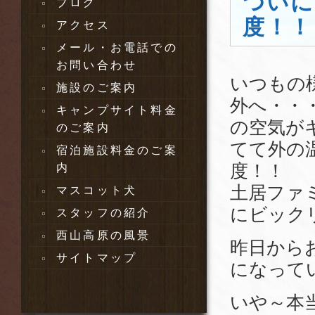
ついに
ブログ
度！！
アクセス
メール・お電話での
お問い合わせ
いつもの
施設のご案内
外へ・・
キャンプサイト料金
の空気が
のご案内
てて外の
宿泊施設料金のご案
度！！
内
土居ファ
マスコット犬
にビック
スタッフの紹介
西山高原の風景
昨日から
サイトマップ
になって
いや～本