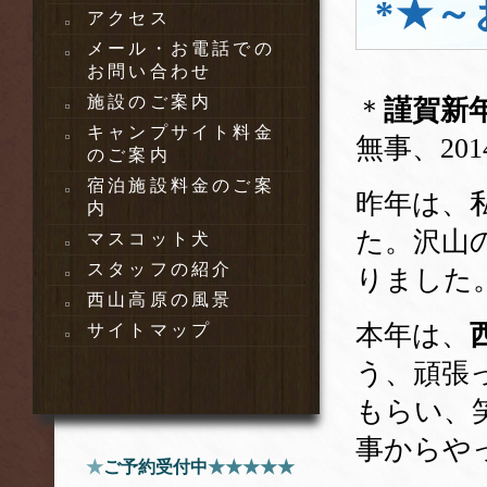
*★～
アクセス
メール・お電話での
お問い合わせ
施設のご案内
＊
謹賀新
キャンプサイト料金
無事、2
のご案内
宿泊施設料金のご案
昨年は、
内
た。沢山
マスコット犬
スタッフの紹介
りました
西山高原の風景
本年は、
サイトマップ
う、頑張
もらい、
事からや
★
ご予約受付中
★★★★★