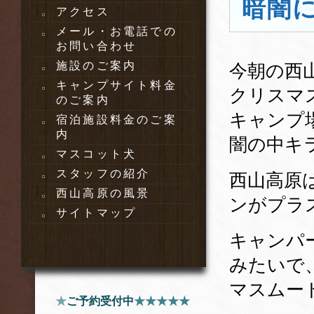
暗闇
アクセス
メール・お電話での
お問い合わせ
施設のご案内
今朝の西
キャンプサイト料金
クリスマ
のご案内
キャンプ
宿泊施設料金のご案
内
闇の中キ
マスコット犬
スタッフの紹介
西山高原
西山高原の風景
ンがプラ
サイトマップ
キャンパ
みたいで
マスムー
★
ご予約受付中
★★★★★