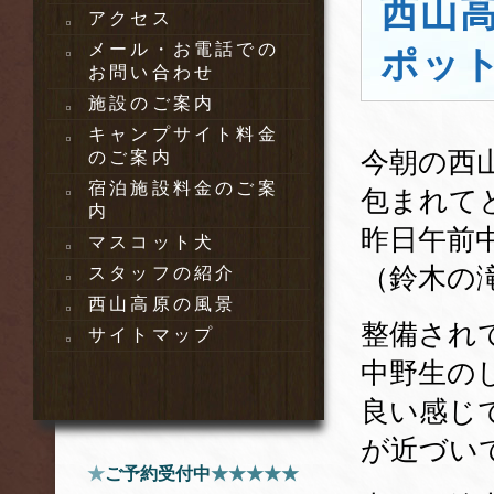
西山
アクセス
メール・お電話での
ポッ
お問い合わせ
施設のご案内
キャンプサイト料金
今朝の西
のご案内
宿泊施設料金のご案
包まれて
内
昨日午前
マスコット犬
（鈴木の
スタッフの紹介
西山高原の風景
整備され
サイトマップ
中野生の
良い感じ
が近づい
★
ご予約受付中
★★★★★