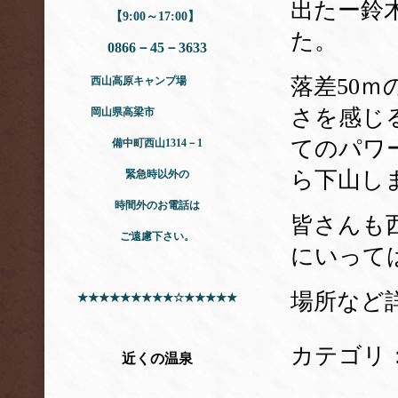
出たー鈴
【9:00～17:00】
た。
0866－45－3633
落差50
西山高原キャンプ場
さを感じ
岡山県高梁市
てのパワ
備中町西山1314－1
ら下山し
緊急時以外の
時間外のお電話は
皆さんも
ご遠慮下さい。
にいって
場所など
★★★★★★★★★☆★★★★★
カテゴリ
近くの温泉