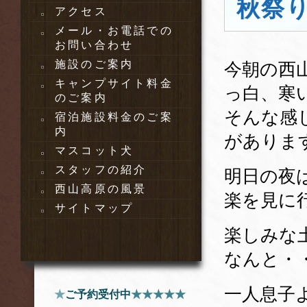
秋祭
アクセス
メール・お電話での
お問い合わせ
施設のご案内
今朝の西
キャンプサイト料金
っ白、寒
のご案内
そんな感
宿泊施設料金のご案
内
がありま
マスコット犬
スタッフの紹介
明日の夜
西山高原の風景
楽を見に
サイトマップ
楽しみな
なんと・
一人息子
★
ご予約受付中
★★★★★