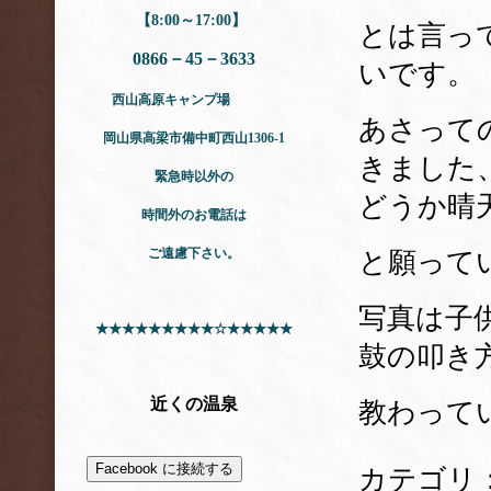
【8:00～17:00】
とは言っ
0866－45－3633
いです。
西山高原キャンプ場
あさって
岡山県高梁市
備中町西山1306-1
きました
緊急時以外の
どうか晴
時間外のお電話は
ご遠慮下さい。
と願って
写真は子
★★★★★★★★★☆★★★★★
鼓の叩き
近くの温泉
教わって
Facebook に接続する
カテゴリ