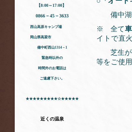
○「オート
【8:00～17:00】
備中湖
0866－45－3633
西山高原キャンプ場
※ 全て
イトで直
岡山県高梁市
備中町西山1314－1
芝生が生
緊急時以外の
等をご使
時間外のお電話は
ご遠慮下さい。
★★★★★★★★★☆★★★★★
近くの温泉