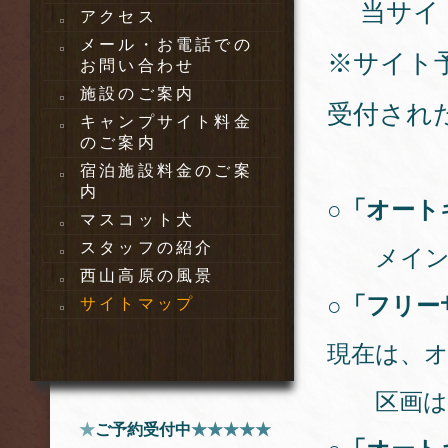
当サイ
アクセス
メール・お電話での
※サイト
お問い合わせ
施設のご案内
受付され
キャンプサイト料金
のご案内
宿泊施設料金のご案
内
○「オート
マスコット犬
スタッフの紹介
メインの
西山高原の風景
○「フリー
サイトマップ
現在は、
区画は
★
ご予約受付中
★★★★★